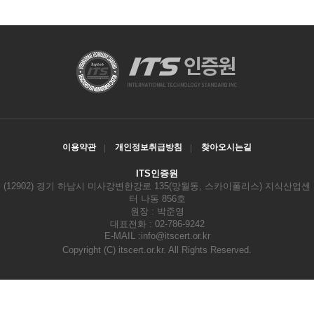
이용약관
개인정보취급방침
찾아오시는길
ITS인증원
(12902) 경기 하남시 미사강변한강로 135(망월동, 스카이폴리스) 지식산업센
터 나동 856호
원장 : 박준영
대표전화 : 02-786-9242
E-MAIL :
info@itscert.or.kr
Copyright
(C) itscert.or.kr. All Rights Reserved.