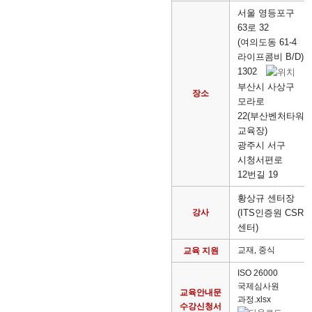
서울 영등포구
63로 32
(여의도동 61-4
라이프콤비 B/D)
1302
부산시 사상구
장소
모라로
22(부산벤처타워
교육장)
광주시 서구
시청서편로
12번길 19
황상규 센터장
강사
(
ITS인증원 CSR
센터)
교재, 중식
교육 지원
ISO 26000
국제심사원
교육안내문
과정.xlsx
수강신청서