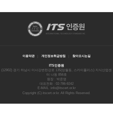
이용약관
개인정보취급방침
찾아오시는길
ITS인증원
(12902) 경기 하남시 미사강변한강로 135(망월동, 스카이폴리스) 지식산업센
터 나동 856호
원장 : 박준영
대표전화 : 02-786-9242
E-MAIL :
info@itscert.or.kr
Copyright
(C) itscert.or.kr. All Rights Reserved.