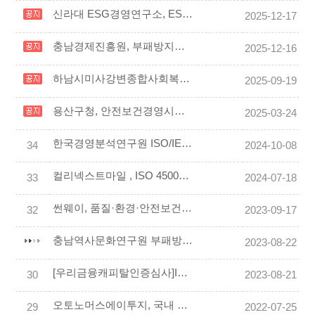
신라대 ESG경영연구소, ESG & ISO인증원과 업무협약 체결
2025-12-17
충남경제진흥원, 부패방지경영시스템 ‘ISO 37001’ 인증 획득
2025-12-16
하남시미사강변종합사회복지관 ISO 45001 인증
2025-09-19
용산구청, 안전보건경영시스템 인증 획득
2025-03-24
한국경영분석연구원 ISO/IEC 27001 인증 수여식
34
2024-10-08
컬리넥스트마일 , ISO 45001인증 획득
33
2024-07-18
썬웨이, 품질·환경·안전보건 ISO 통합 인증 획득
32
2023-09-17
충남역사문화연구원 부패방지경영시스템(ISO 37001), 안전보건경영시스템(ISO 45001) 인증 취득
2023-08-22
[우리금융캐피탈인증심사]ISO 14001/45001(환경/안전보건경영시스템) 인증심사
30
2023-08-21
오토노머스에이투지, 국내 자율주행 솔루션 기업 최초로 국제표준 ISO 9001 인증 획득
29
2022-07-25