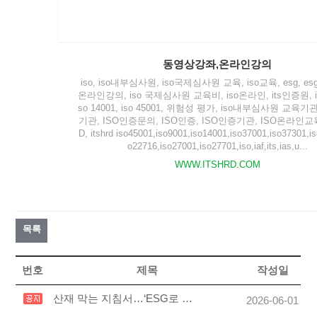
동영상강좌,온라인강의
iso, iso내부심사원, iso국제심사원 교육, iso교육, esg, esg
온라인강의, iso 국제심사원 교육비, iso온라인, its인증원, iso
so 14001, iso 45001, 위험성 평가, iso내부심사원 교육기관
기관, ISO인증문의, ISO인증, ISO인증기관, ISO온라인교육
D, itshrd iso45001,iso9001,iso14001,iso37001,iso37301,i
o22716,iso27001,iso27701,iso,iaf,its,ias,u...
WWW.ITSHRD.COM
목록
번호
제목
작성일
산재 막는 지침서…‘ESG로 설계하는 안전보건경영’ 출간
2026-06-01