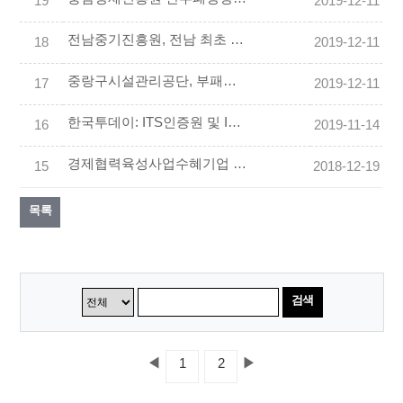
19
2019-12-11
전남중기진흥원, 전남 최초 반부패 국제인증
18
2019-12-11
중랑구시설관리공단, 부패방지경영시스템 ISO 37001 인증 획득
17
2019-12-11
한국투데이: ITS인증원 및 ITS 인력개발센터 소개 기사
16
2019-11-14
경제협력육성사업수혜기업 성과보고회 강연
15
2018-12-19
목록
검색
◀
▶
1
2