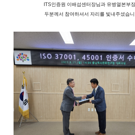
ITS인증원 이배섭센터장님과 유병열본부
두분께서 참여하셔서 자리를 빛내주셨습니