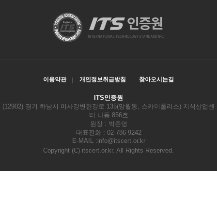
이용약관
개인정보취급방침
찾아오시는길
ITS인증원
(12902) 경기 하남시 미사강변한강로 135(망월동, 스카이폴리스) 지식산업센
터 나동 856호
원장 : 박준영
대표전화 : 02-786-9242
E-MAIL :
info@itscert.or.kr
Copyright
(C) itscert.or.kr. All Rights Reserved.